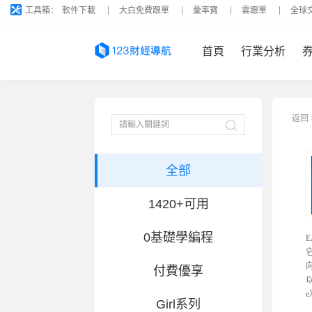
工具箱：
軟件下載
大白免費跟單
彙率寶
雲跟單
全球
首頁
行業分析
返回
全部
1420+可用
0基礎學編程
E
付費優享
以
Girl系列