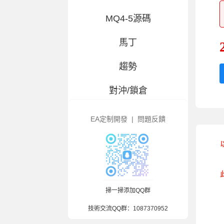
MQ4-5源碼
馬丁
趨勢
對沖/鎖倉
交易百科
EA定制開發
|
問題反饋
大白優選-指标
風控輔助
造假/漢化
掃一掃添加QQ群
技術交流QQ群：
1087370952
混合策略