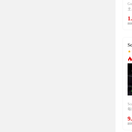
G
主
策
1
交
80
Sc
Sc
每
據
9
化
89
市
輔