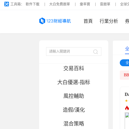
工具箱：
軟件下載
大白免費跟單
彙率寶
雲跟單
全球
MQ4-5源碼
首頁
行業分析
馬丁
趨勢
對沖/鎖倉
全
交易百科
B
大白優選-指标
D
風控輔助
造假/漢化
混合策略