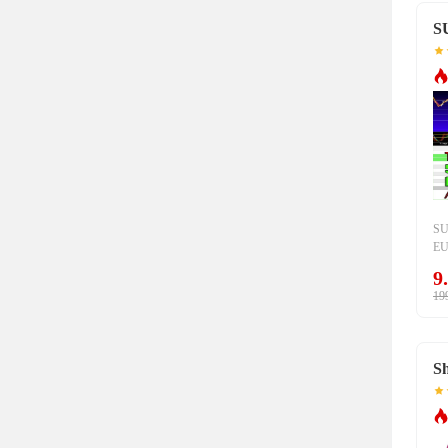
S
S
E
E
9
框
19
策
倉
鍾
利
S