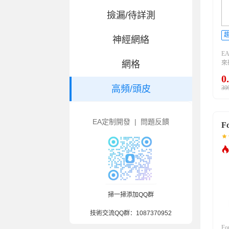
撿漏/待詳測
神經網絡
E
網格
來
兩
0
（
高頻/頭皮
39
（
空
指
确
EA定制開發
|
問題反饋
F
周
掃一掃添加QQ群
技術交流QQ群：
1087370952
F