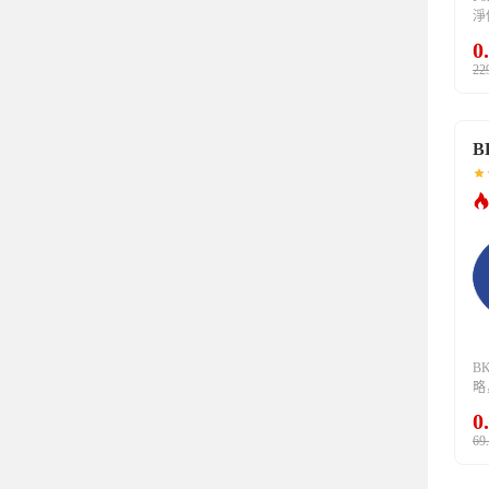
淨
狂
0
1
22
隻
B
B
略
元
0
貨
69
看
現
刀