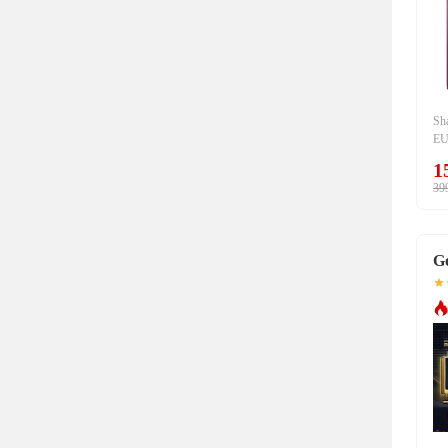
Sh
E
波
1
例
39
過
戶
撤
連
G