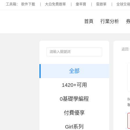
工具箱：
軟件下載
大白免費跟單
彙率寶
雲跟單
全球交
首頁
行業分析
返回
全部
1420+可用
0基礎學編程
付費優享
Girl系列