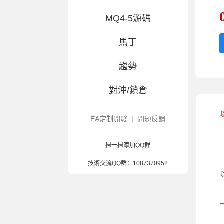
MQ4-5源碼
馬丁
趨勢
對沖/鎖倉
交易百科
EA定制開發
|
問題反饋
大白優選-指标
掃一掃添加QQ群
風控輔助
技術交流QQ群：
1087370952
造假/漢化
混合策略