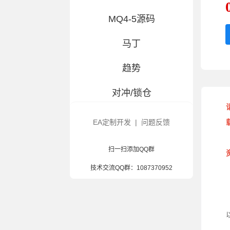
MQ4-5源码
马丁
趋势
对冲/锁仓
交易百科
EA定制开发
|
问题反馈
大白优选-指标
扫一扫添加QQ群
风控辅助
技术交流QQ群：
1087370952
造假/汉化
混合策略