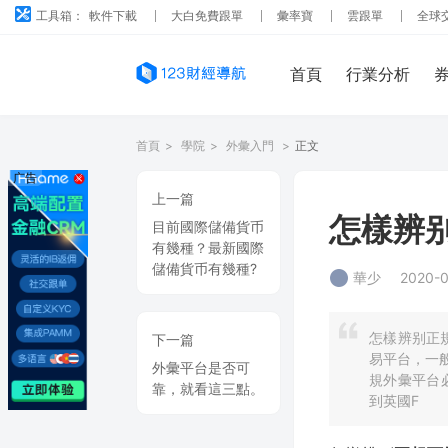
工具箱：
軟件下載
大白免費跟單
彙率寶
雲跟單
全球
首頁
行業分析
首頁
>
學院
>
外彙入門
>
正文
广告
上一篇
怎樣辨
目前國際儲備貨币
有幾種？最新國際
儲備貨币有幾種?
華少
2020-0
怎樣辨别正
下一篇
易平台，一
外彙平台是否可
規外彙平台
靠，就看這三點。
到英國F