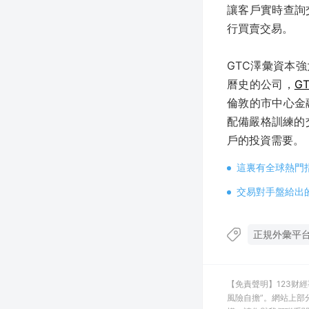
讓客戶實時查詢
行買賣交易。
GTC澤彙資本
曆史的公司，
G
倫敦的市中心金
配備嚴格訓練的
戶的投資需要。
這裏有全球熱門
交易對手盤給出
正規外彙平
【免責聲明】123财
風險自擔”。網站上部