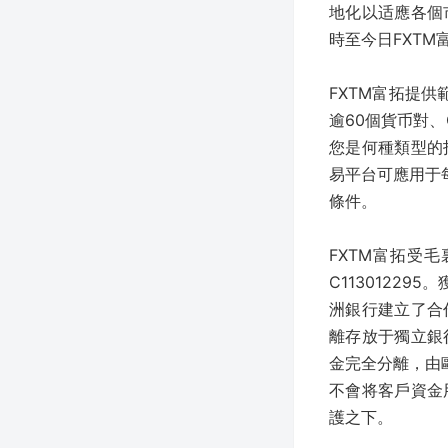
地化以适應各個
時至今日FXT
FXTM富拓提供
逾60個貨币對、
您是何種類型的
易平台可應用于
條件。
FXTM富拓受毛
C1130122
洲銀行建立了合
離存放于獨立銀
金完全分離，由
不會将客戶資金
護之下。