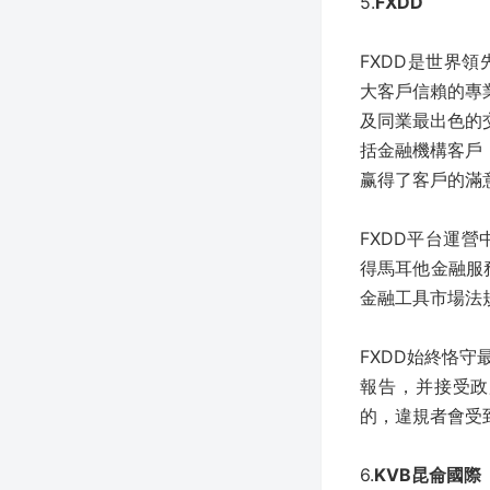
5.
FXDD
FXDD是世界
大客戶信賴的專
及同業最出色的
括金融機構客戶
赢得了客戶的滿
FXDD平台運營
得馬耳他金融服務當
金融工具市場法規》
FXDD始終恪
報告，并接受政
的，違規者會受
6.
KVB昆侖國際