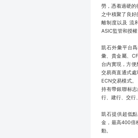
勞，憑着過硬的
之中積聚了良好
離制度以及 流
ASIC監管和授權
凱石外彙平台爲
彙、貴金屬、C
台内實現，方便
交易商直通式處
ECN交易模式
持有帶銀聯标志
行、建行、交行
凱石提供超低點
金，最高400倍
動。