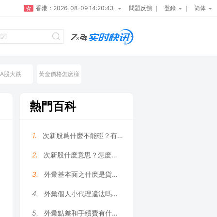
香港：
2026-08-09 14:20:44
問題反饋
登錄
简体
A股大跌
黃金價格怎麽樣
熱門百科
1.
次新股爲什麽不能碰？有哪些原因？
2.
次新股什麽意思？怎麽選擇次新股？
3.
外彙基本面之什麽是貨币供給?
4.
外彙個人小代理違法嗎？外彙代理好做嗎？
5.
外彙點差和手續費有什麽區别?