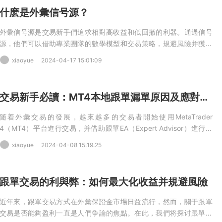
什麽是外彙信号源？
外彙信号源是交易新手們追求相對高收益和低回撤的利器。通過信号
源，他們可以借助專業團隊的數學模型和交易策略，規避風險并獲得
穩定的收益。然而，選擇合适的信号源需要綜合考慮穩定性、收益和
xiaoyue
2024-04-17 15:01:09
交易量等因素，并結合個人需求和風險承受能力做出決策。同時，交
易新手們也應該積極學習和提升自身的交易技巧，以便更好地在外彙
市場中發展和成長
交易新手必讀：MT4本地跟單漏單原因及應對措施解析
随着外彙交易的發展，越來越多的交易者開始使用MetaTrader
4（MT4）平台進行交易，并借助跟單EA（Expert Advisor）進行自
動交易。然而，即使使用了跟單EA，偶爾會出現一些交易未能跟上的
xiaoyue
2024-04-08 15:19:25
情況，這被稱爲漏單或丢單。在本文中，我們将探讨MT4本地跟單漏
單的常見原因，并提供相應的解決辦法。
跟單交易的利與弊：如何最大化收益并規避風險
近年來，跟單交易方式在外彙保證金市場日益流行，然而，關于跟單
交易是否能夠盈利一直是人們争論的焦點。在此，我們将探讨跟單交