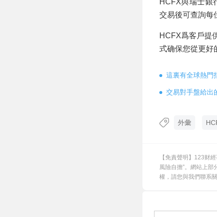
HCFX與瑞士
交易後可查詢每
HCFX爲客戶
式确保您從更好
這裏有全球熱門
交易對手盤給出
外彙
HC
【免責聲明】123财
風險自擔”。網站上部
權，請您與我們聯系關閉，