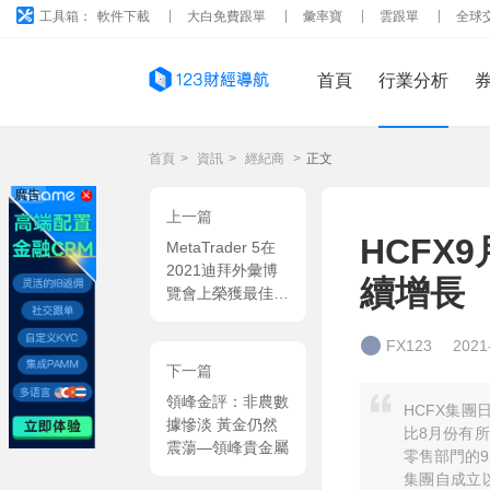
工具箱：
軟件下載
大白免費跟單
彙率寶
雲跟單
全球
首頁
行業分析
首頁
>
資訊
>
經紀商
>
正文
廣告
上一篇
HCFX
MetaTrader 5在
2021迪拜外彙博
續增長
覽會上榮獲最佳多
元化金融交易平台
獎
FX123
2021
下一篇
領峰金評：非農數
HCFX集團
據慘淡 黃金仍然
比8月份有所
震蕩—領峰貴金屬
零售部門的9
集團自成立