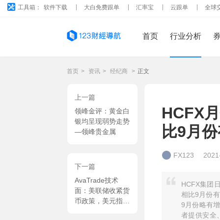
工具箱：
软件下载
大白免费跟单
汇率宝
云跟单
全球
首页
行业分析
首页
>
资讯
>
经纪商
>
正文
上一篇
HCFX
领峰金评：黄金白
银均呈现弱势走势
比9月
—领峰贵金属
FX123
2021
下一篇
AvaTrade技术
HCFX集团
面：美联储收紧货
相比9月份有
币政策，美元指数
9月份略有
强劲反弹
者提供安全