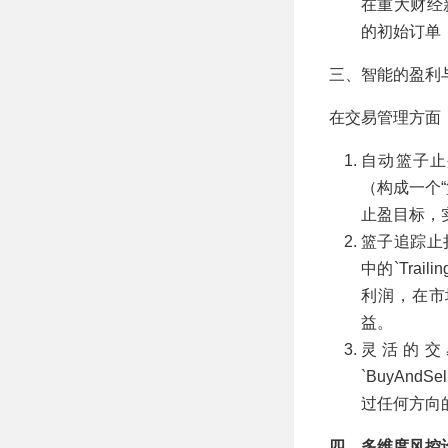
在重大财经
的初始订单
三、智能的盈利
在交易管理方面，
自动篮子止盈(
（构成一个
止盈目标，
篮子追踪止损
中的`Tra
利润，在市
益。
灵活的交易方向
`BuyAn
过任何方向
四、多维度风控