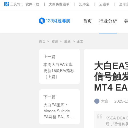
工具箱：
软件下载
大白免费跟单
汇率宝
云跟单
全球
首页
行业分析
首页
>
资讯
>
最新
>
正文
上一篇
大白EA宝
本周大白EA宝库
更新15款EA/指标
信号触发
（上篇）
MT4 EA
下一篇
大白
2025-1
大白EA宝库：
Mooca Suicide
EA网格 EA，5 点
KSEA D
间距网格 + 自动
后，谨慎购