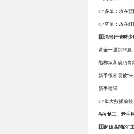
👉多單：放在
👉空單：放在
3️⃣消息行情時少
黃金一遇到非農
階梯線和箭頭會
新手很容易被“來
新手建議：
👉重大數據前
###🧠三、老
1️⃣起始區間的“