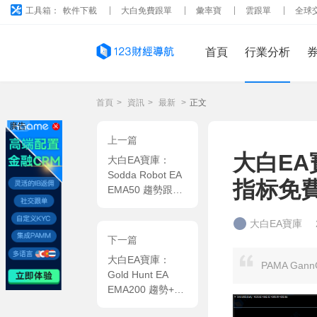
工具箱：
軟件下載
大白免費跟單
彙率寶
雲跟單
全球
首頁
行業分析
首頁
>
資訊
>
最新
>
正文
廣告
上一篇
大白EA寶
大白EA寶庫：
Sodda Robot EA
指标免
EMA50 趨勢跟蹤
+ 1:2 盈虧比，趨
勢突破自動入場
大白EA寶庫
MT5 EA
下一篇
大白EA寶庫：
PAMA Ga
Gold Hunt EA
EMA200 趨勢+加
法網格，XAUUSD