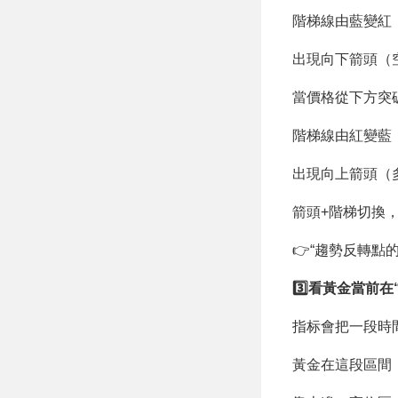
階梯線由藍變紅
出現向下箭頭（
當價格從下方突
階梯線由紅變藍
出現向上箭頭（
箭頭+階梯切換
👉“趨勢反轉點
3️⃣看黃金當前在
指标會把一段時
黃金在這段區間