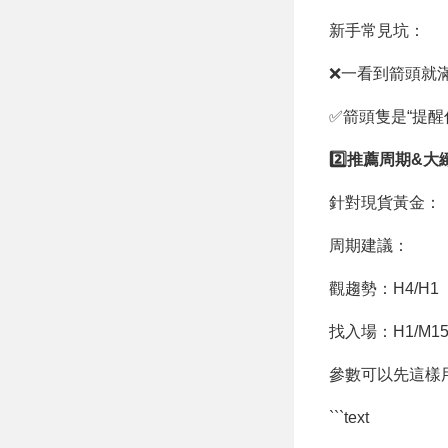
新手常見坑：
❌一看到箭頭就
✅箭頭隻是“提
2️⃣推薦周期&
針對現貨黃金：
周期建議：
觀趨勢：H4/H1
找入場：H1/M1
參數可以先這樣
```text