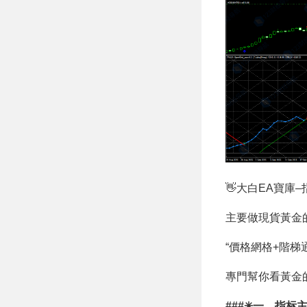
專屬 MT4 EA含源
碼
👋大白EA寶庫
主要做現貨黃金
“價格網格+階梯
專門幫你看黃金
###✳一、指标