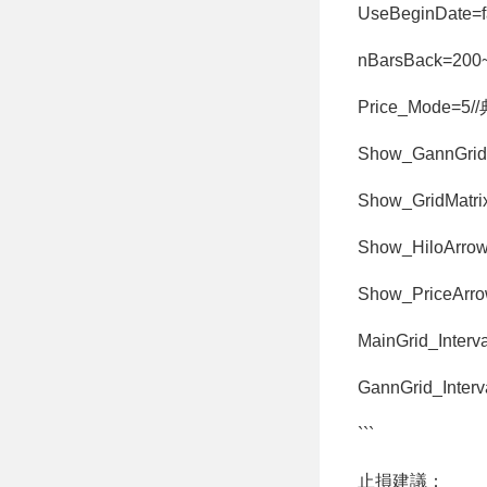
UseBeginDat
nBarsBack=
Price_Mode
Show_GannGr
Show_GridMa
Show_HiloArr
Show_PriceAr
MainGrid_Inte
GannGrid_In
```
止損建議：