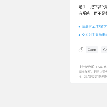
老手：把它當“
有系統，而不是
這裏有全球熱門
交易對手盤給出
Gann
Gr
【免責聲明】123财
風險自擔”。網站上部
權，請您與我們聯系關閉，