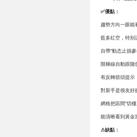
✅優點：
趨勢方向一眼能
藍多紅空，特别
自帶“動态止損參
階梯線自動跟随
有反轉箭頭提示
對新手是很友好
網格把區間“切樓
能清晰看到黃金
⚠缺點：