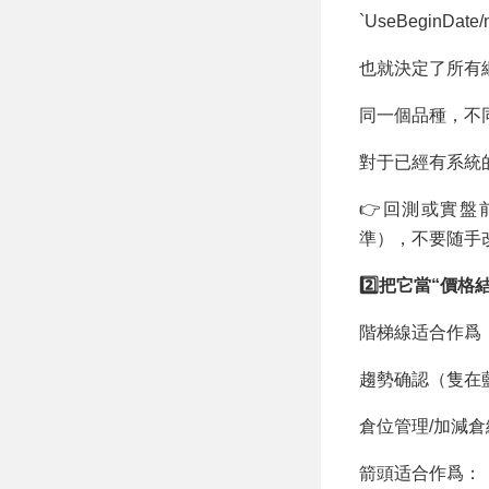
`UseBeginDa
也就決定了所有
同一個品種，不
對于已經有系統
👉回測或實盤
準），不要随手
2️⃣把它當“價
階梯線适合作爲
趨勢确認（隻在
倉位管理/加減
箭頭适合作爲：