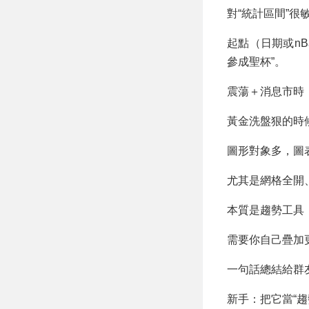
對“統計區間”很
起點（日期或nB
參成聖杯”。
震蕩＋消息市時
黃金洗盤狠的時
圖形對象多，圖
尤其是網格全開
本質是趨勢工具，
需要你自己疊加
一句話總結給群
新手：把它當“