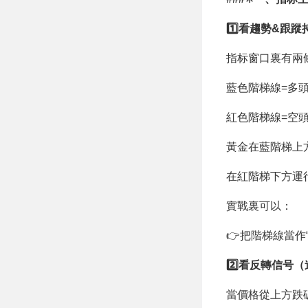
1️⃣看趨勢&跟蹤
指标窗口裏有兩條
藍色階梯線=多頭通
紅色階梯線=空頭通
黃金在藍階梯上
在紅階梯下方運
實戰裏可以：
👉把階梯線當作
2️⃣看反轉信号
當價格從上方跌