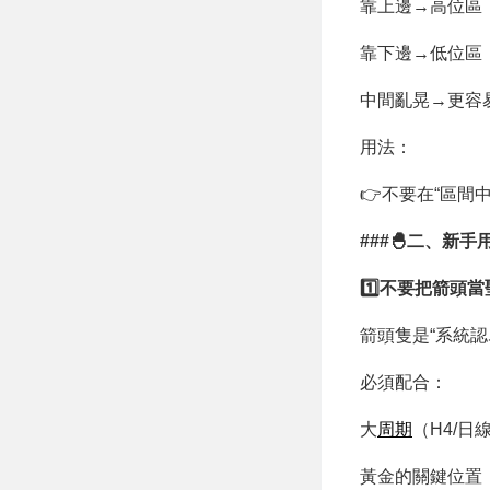
靠上邊→高位區
靠下邊→低位區
中間亂晃→更容
用法：
👉不要在“區間
###🐣二、新
1️⃣不要把箭頭
箭頭隻是“系統認
必須配合：
大
周期
（H4/日
黃金的關鍵位置