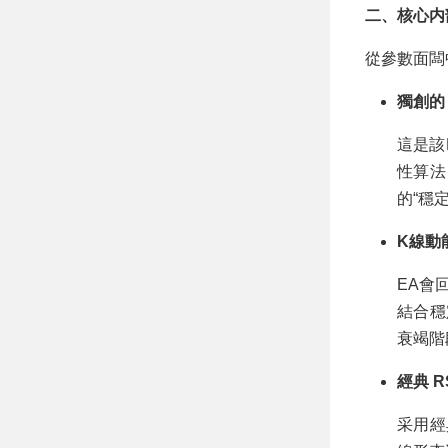
二、核心内
從參數面闆
獨創的 K
這是該
性算法
的“穩
K線動能深
EA會
結合穩
衰竭階
經典 RS
采用經