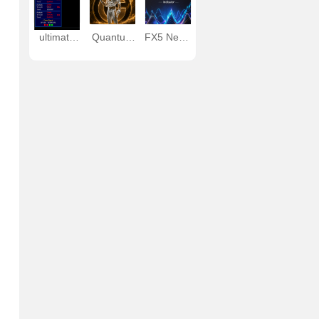
ultimate
Quantum
FX5 Neely
trading
OmniGold
Elliot Wave
signals
EA（e神）
Indicator