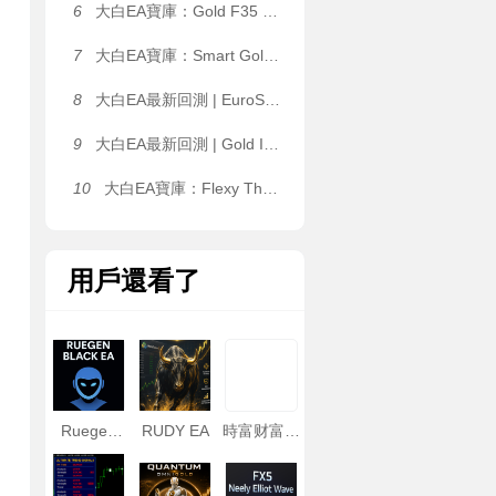
6
大白EA寶庫：Gold F35 EA｜動态網格量化系統，1.2 倍溫和加倉，固定 / 自适應網格間距雙模式自由切換 MT4 EA
7
大白EA寶庫：Smart Gold Hunter EA｜XAUUSD M15 自動化系統，5 套策略預設一鍵切換，雙重倉位管理（固定手數 / 風險百分比），适配不同資金體量 MT5 EA
8
大白EA最新回測 | EuroStable EA[ICE FX NEWS FILTER SET File] EA 2026年回測虧損9,963.41USD，勝率78.69%
9
大白EA最新回測 | Gold ISIS EA [Backtest-High-3_strategies__1] EA 2026年回測利潤達32.46USD，勝率75.00%
10
大白EA寶庫：Flexy The Dragon EA｜靜态網格 / ATR 動态網格雙架構自由切換，單 K 線單層開倉限制，抑制無序加倉 MT4 EA
用戶還看了
Ruegen
RUDY EA
時富财富管
Black EA
理