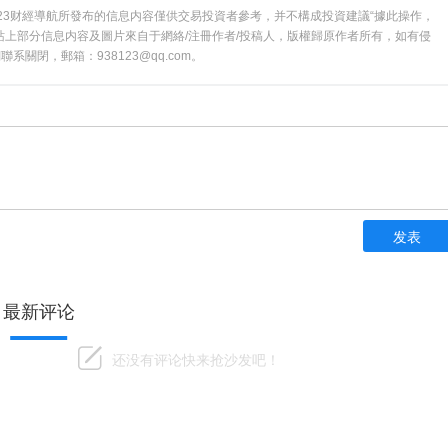
23财經導航所發布的信息内容僅供交易投資者參考，并不構成投資建議“據此操作，
站上部分信息内容及圖片來自于網絡/注冊作者/投稿人，版權歸原作者所有，如有侵
系關閉，郵箱：938123@qq.com。
hhhhhhh
发表
最新评论
还没有评论快来抢沙发吧！