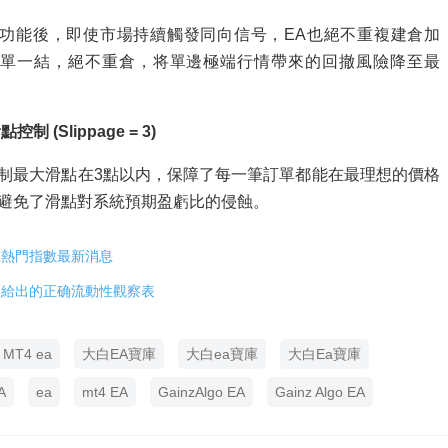
功能後，即使市場持續觸發同向信号，EA也絕不重複建倉加
單一結，絕不重倉，将單邊極端行情帶來的回撤風險降至最
制 (Slippage = 3)
制最大滑點在3點以内，保障了每一筆訂單都能在最理想的價格
避免了滑點對系統預期盈虧比的侵蝕。
球熱門指數最新消息
盤給出的正确流動性觀察表
MT4 ea
大白EA寶庫
大白ea寶庫
大白Ea寶庫
A
ea
mt4 EA
GainzAlgo EA
Gainz Algo EA