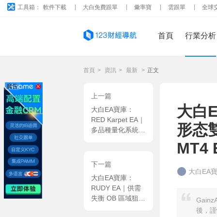
工具箱：
軟件下載
大白免費跟單
彙率寶
雲跟單
全球
首頁
行業分析
首頁
>
資訊
>
最新
>
正文
廣告
上一篇
大白E
大白EA寶庫：
RED Karpet EA｜
形态
多品種量化系統，
雙均線趨勢甄别
MT4 
+高頻價格過濾策
略 MT4 EA
下一篇
大白EA
大白EA寶庫：
RUDY EA｜供需
失衡 OB 區域狙擊
Gai
+ FVG 缺口信号
後，謹