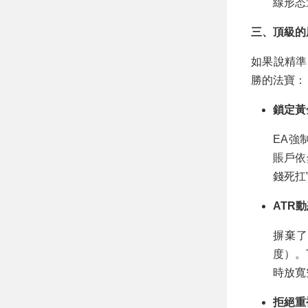
線形态
三、頂級的
如果說精
勝的法寶：
鎖定黃金盈
EA強
賬戶依
錢死扛
ATR動态
摒棄了
度）。
時放寬
拒絕重複信