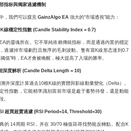
部指标與獨家過濾機制
中，我們可以窺見
GainzAlgo EA
強大的“市場透視”能力：
線穩定性指數 (Candle Stability Index = 0.7)
EA的靈魂所在。它不單純依賴傳統指标，而是通過内置的穩定
，過濾掉市場劇烈且無序的毛刺波動。隻有當K線形态達到0.7
定阈值”時，EA才會被喚醒，極大提高了入場的勝率。
度解析 (Candle Delta Length = 10)
回溯并深度計算過去10根K線的實體與影線動量變化（Delta）。
定性指數，它能精準識别當前市場是處于蓄勢待發，還是動能
段。
I 超買超賣過濾 (RSI Period=14, Threshold=30)
典的 14周期 RSI，并在 30/70 極值區尋找勢能反轉點。配合K