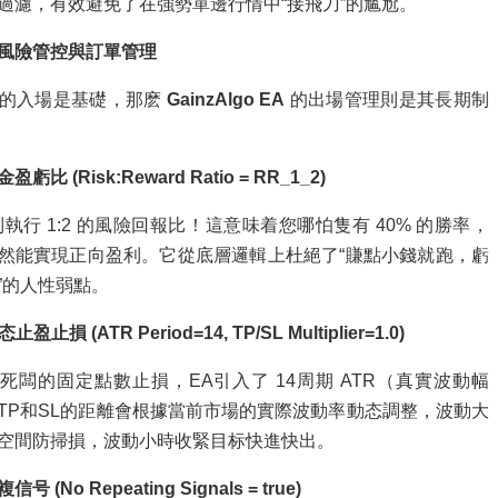
過濾，有效避免了在強勢單邊行情中“接飛刀”的尴尬。
風險管控與訂單管理
準的入場是基礎，那麽
GainzAlgo EA
的出場管理則是其長期制
虧比 (Risk:Reward Ratio = RR_1_2)
制執行 1:2 的風險回報比！這意味着您哪怕隻有 40% 的勝率，
然能實現正向盈利。它從底層邏輯上杜絕了“賺點小錢就跑，虧
”的人性弱點。
止盈止損 (ATR Period=14, TP/SL Multiplier=1.0)
死闆的固定點數止損，EA引入了 14周期 ATR（真實波動幅
TP和SL的距離會根據當前市場的實際波動率動态調整，波動大
空間防掃損，波動小時收緊目标快進快出。
号 (No Repeating Signals = true)