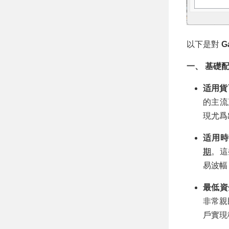
以下是對
G
一、 基礎
适用貨
的主流
現尤爲
适用
期
。這
易波幅
最低資
非常親民
戶實現