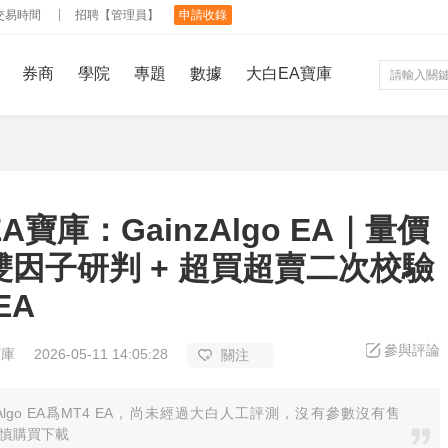
交易時間
招聘【管理員】
申請收錄
券商
學院
專題
數據
大白EA寶庫
A寶庫：GainzAlgo EA｜量價
雙因子研判 + 超買超賣二次校驗
EA
參與評論
寶庫
2026-05-11 14:05:28
關注
nzAlgo EA爲MT4 EA，尚未經過大白人工評測，沒有參數沒有售
慎購買下載