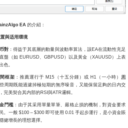
ainzAlgo EA
的介紹：
配置與适用環境
币對
：得益于其底層的動量與波動率算法，該EA在流動性充足
直盤（如 EURUSD、GBPUSD）以及黃金（XAUUSD）上表
出色。
時間框架
：推薦運行于 M15（十五分鍾）或 H1（一小時）
周
些周期既能過濾掉極短期的無序噪音，又能保留足夠的日内交
，完美契合其内部的RSI與ATR邏輯。
金門檻
：由于其采用單量單筆、嚴格止損的機制，對資金要求
。一般 $100 – $300 即可使用 0.01 手起步運行，是小資金賬
穩健增長的理想選擇。