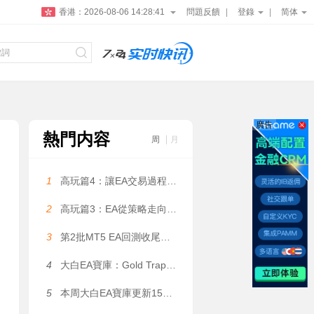
香港：
2026-08-06 14:28:42
問題反饋
登錄
简体
廣告
熱門内容
周
月
1
高玩篇4：讓EA交易過程更可控——大白科普
2
高玩篇3：EA從策略走向系統——大白科普
3
第2批MT5 EA回測收尾，5個月利潤131萬美金是數據拟合嗎？
4
大白EA寶庫：Gold Trap EA｜自動化網格系統，自研 Gold Trap 專屬指标，雙向獨立訂單管理架構 MT5 EA（含多版本EA+多品種參數）
5
本周大白EA寶庫更新15款EA（上篇）