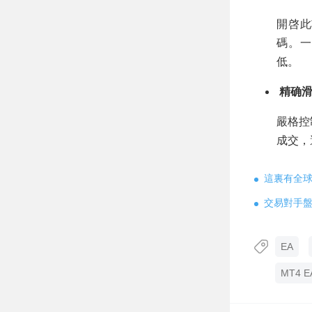
開啓此
碼。一
低。
精确滑點控
嚴格控
成交，
這裏有全
交易對手
EA
MT4 E