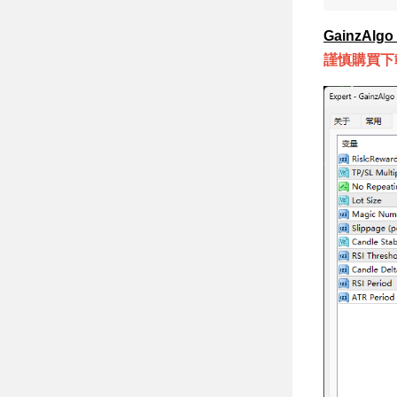
拓展，一單制硬性
風控 + 保本追蹤
GainzAlgo
雙護利 MT5 EA
謹慎購買下