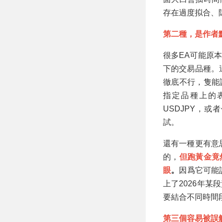
存在過度拟合、
第二種，是作者
很多EA可能原
下的交易品種。
徹底不行，隻能
指定品種上的表
USDJPY，
試。
還有一種更有意
的，
但跑黃金竟
眼
。
因爲它可能
上了2026年
要結合不同時間
第三個容易被誤