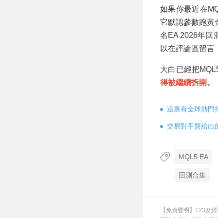
如果你最近在M
它默認參數跑黃金
名EA 2026
以在評論區留言
大白已經把MQL
得被繼續拆開。
這裏有全球熱門
交易對手盤給出
MQL5 EA
回測合集
【免責聲明】123财