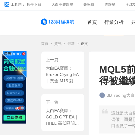
工具箱：
軟件下載
大白免費跟單
彙率寶
雲跟單
全球
首頁
行業分析
首頁
>
資訊
>
最新
>
正文
廣告
上一篇
MQL5
大白EA寶庫：
Broker Crying EA
得被繼
｜黃金 M15 對沖
量化系統，雙向網
格區間套利 + 動
BBTrading大
态通道點位測算交
下一篇
易策略 MT5 EA
大白EA寶庫：
這就是大白這
GOLD GPT EA｜
備做，而是已
HHLL 高低區間突
口徑做了一
破 + 多空雙向同