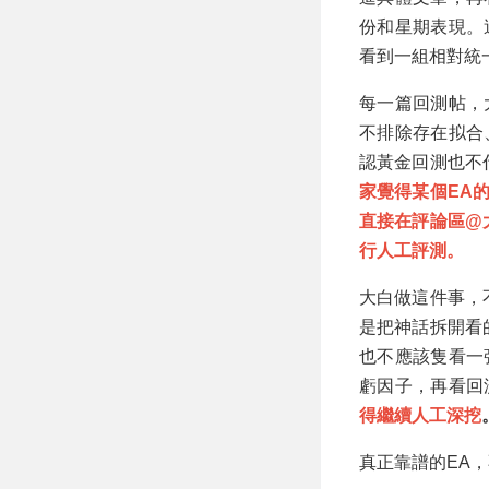
份和星期表現。
看到一組相對統
每一篇回測帖，
不排除存在拟合
認黃金回測也不
家覺得某個EA
直接在評論區@
行人工評測。
大白做這件事，
是把神話拆開看
也不應該隻看一
虧因子，再看回
得繼續人工深挖
真正靠譜的EA