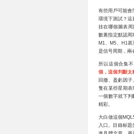
有些用戶可能會
環境下測試？這
挂在哪個圖表周
數裏指定默認周
M1、M5、H
是信号周期，兩
所以這個合集不
個，這個判斷太
回撤、盈虧因子
隻在某些星期表
一個數字就下判
精彩。
大白做這個MQL
入口。目錄标題
進具體文章，再