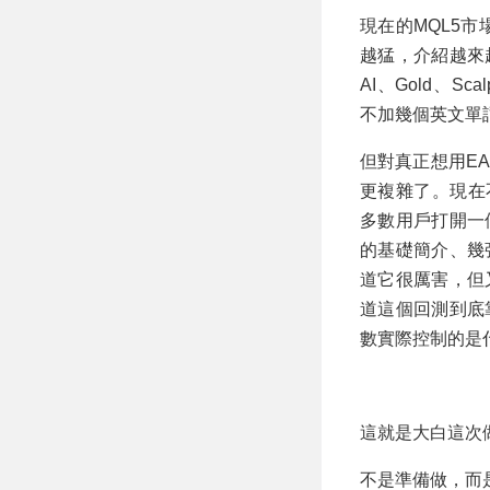
步研判 MT5 EA
現在的MQL5
越猛，介紹越來
AI、Gold、Scal
不加幾個英文單
但對真正想用E
更複雜了。現在
多數用戶打開一
的基礎簡介、幾
道它很厲害，但
道這個回測到底
數實際控制的是
這就是大白這次做
不是準備做，而