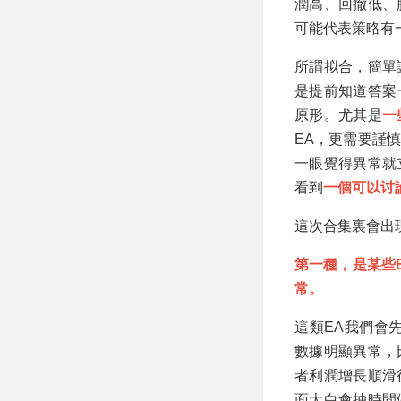
潤高、回撤低、
可能代表策略有
所謂拟合，簡單
是提前知道答案
原形。尤其是
一
EA，更需要謹
一眼覺得異常就
看到
一個可以讨
這次合集裏會出
第一種，是某些
常。
這類EA我們會
數據明顯異常，
者利潤增長順滑
面大白會抽時間