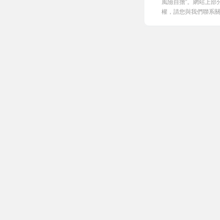
風險自擔”。網站上部
權，請您與我們聯系關閉，