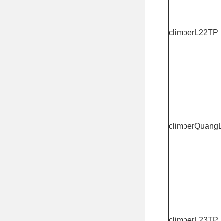
climberL22TP
climberQuang
climberL23TP