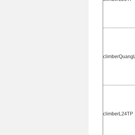
climberQuang
climberL24TP