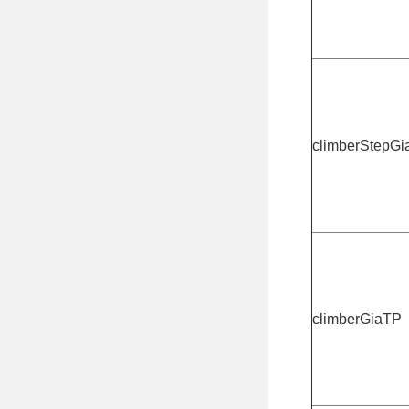
climberStepGi
climberGiaTP