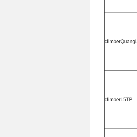
climberQuang
climberL5TP