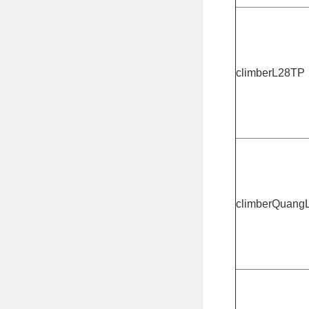
climberL28TP
climberQuang