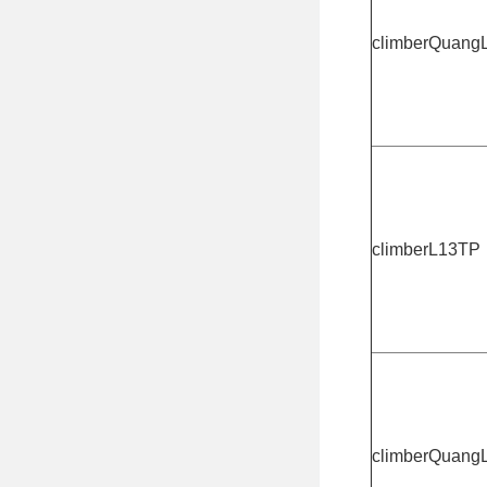
climberQuang
climberL13TP
climberQuang