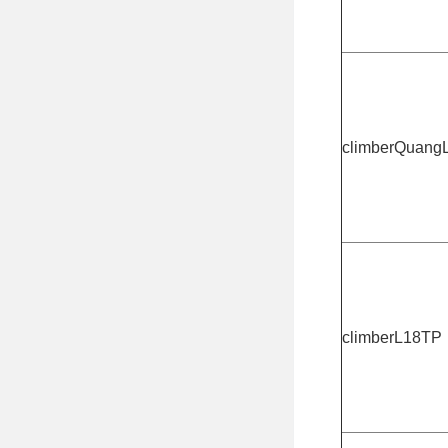
climberQuang
climberL18TP