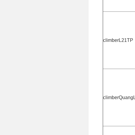
climberL21TP
climberQuang