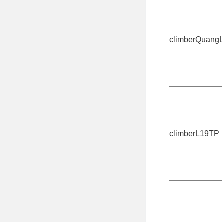
climberQuang
climberL19TP