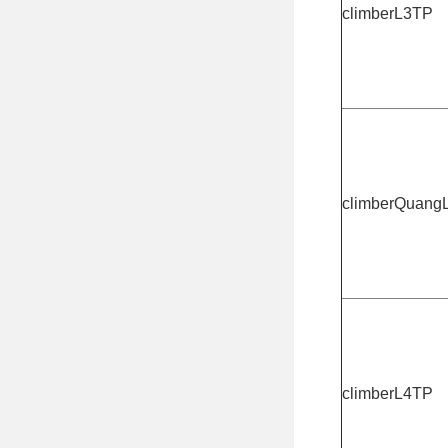
climberL3TP
climberQuang
climberL4TP