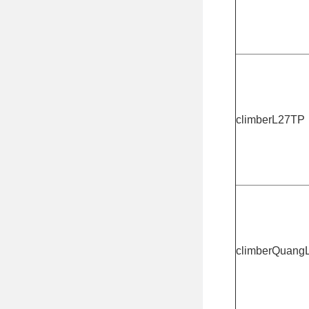
climberL27TP
climberQuang