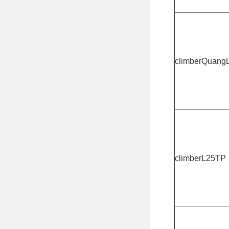
climberQuang
climberL25TP