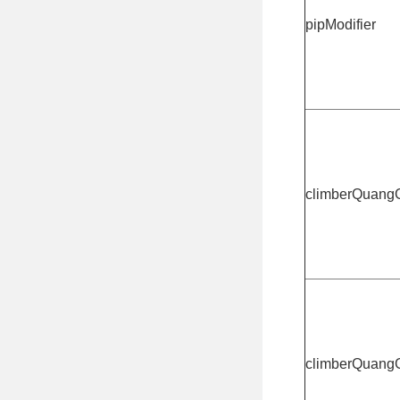
pipModifier
climberQuang
climberQuangG