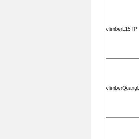
climberL15TP
climberQuang