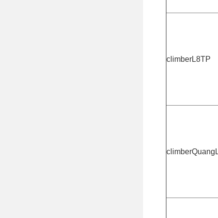
climberL8TP
climberQuang