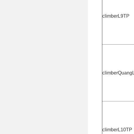
climberL9TP
climberQuang
climberL10TP