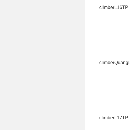
climberL16TP
climberQuang
climberL17TP