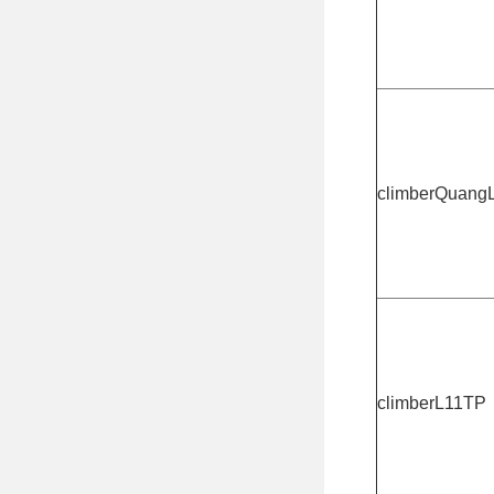
climberQuang
climberL11TP