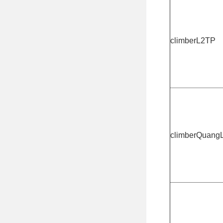
climberL2TP
climberQuang