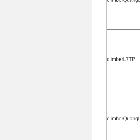
climberL7TP
climberQuang