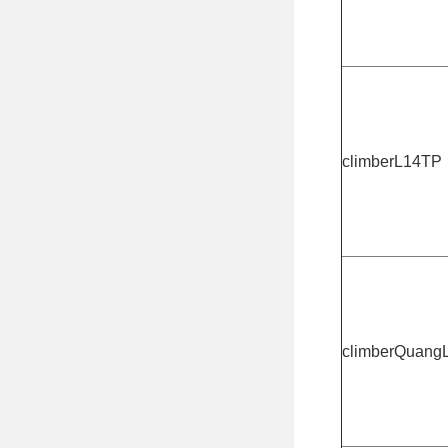
climberL14TP
climberQuang