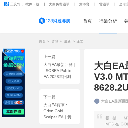
工具箱：
軟件下載
大白免費跟單
彙率寶
雲跟單
全球
首頁
行業分析
首頁
>
資訊
>
最新
>
正文
廣告
上一篇
大白EA最
大白EA最新回測 |
LSOBEA Public
V3.0 
EA 2026年回測利
潤達9.58USD，勝
8628.
率60%
下一篇
大白EA最新回
大白EA寶庫：
Orion Gold
Scalper EA｜黃金
根據 MT
M5 剝頭皮統，網
MT5 在 G