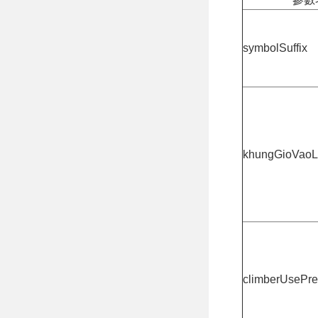
symbolSuffix
khungGioVaoL
climberUsePr