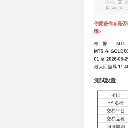
格順勢雙邏輯架構
01-01 至
+ 四指标聯合濾波
爲 54.08%
MT5 EA
你覺得作者是否
哦~
根據 M
MT5
在
GOLD/
01
至
2026-05-2
最大回撤爲
11 4
測試設置
項目
EA 名稱
交易平台
交易品種
回測周期