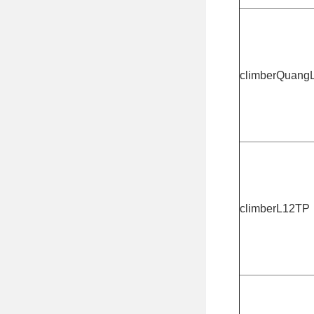
climberQuang
climberL12TP