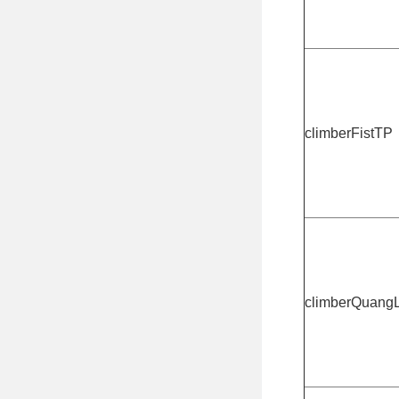
climberFistTP
climberQuang