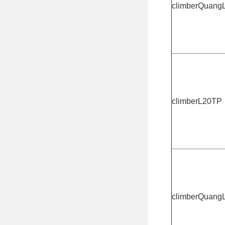
climberQuang
climberL20TP
climberQuang