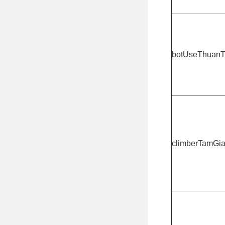
botUseThuanT
climberTamGi