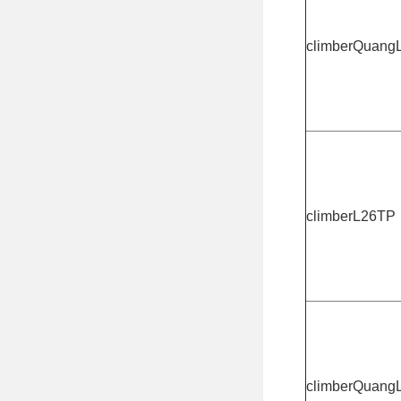
climberQuang
climberL26TP
climberQuang