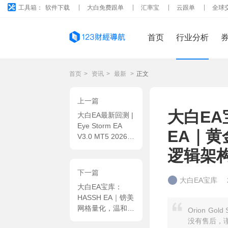
工具箱：
软件下载
大白免费跟单
汇率宝
云跟单
全球
首页
行业分析
首页
>
资讯
>
最新
>
正文
上一篇
大白EA宝
大白EA最新回测 |
Eye Storm EA
EA｜黄
V3.0 MT5 2026年
回测亏损
逻辑架构
8628.2USD，胜
率54.08%
下一篇
大白EA宝库
大白EA宝库：
HASSH EA｜镑美
网格量化，温和倍
Orion G
率加仓架构 + 双
没有售后，