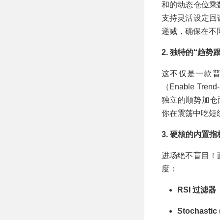
和的动态仓位乘
支持灵活设定回调
递减，确保在不
2. 独特的“趋势跟随”
这不仅是一款普
（Enable Tre
独立的顺势加仓面板
你在震荡中吃短
3. 硬核的内置指标过滤
进场绝不盲目！
度：
RSI 过滤器
Stochasti