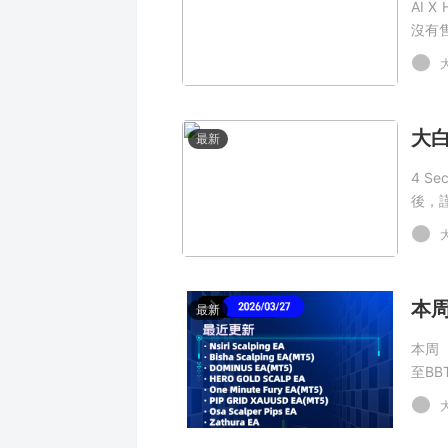
AI 
沒有
最新
4 S
後，
本周
最新
本周（
至BB