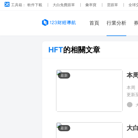
工具箱：
軟件下載
大白免費跟單
彙率寶
雲跟單
全球
首頁
行業分析
HFT
的相關文章
本周
最新
本周（
更新至
載。
最新