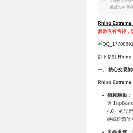
屬高勝率形态 EA
Rhino Ex
MT4 EA/MT5 EA
參數沒有售
Rhino Extreme
參數沒有售後，
以下是對
Rhino
一、 核心交易
Rhino Extreme
指标驅動
：
InpBan
過
4.0）的
轉或延續信
多維過濾
：