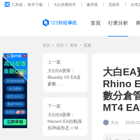
工具箱：
軟件下載
大白免費跟單
彙率寶
雲跟單
全球
首頁
行業分析
首頁
>
資訊
>
最新
>
正文
廣告
上一篇
大白E
大白EA寶庫：
Bluesky V3 EA送
Rhino 
參數，
EMA200+RSI/ADX
數分倉
三重過濾，純順勢
抓趨勢啓動點
MT4 EA
下一篇
MT4 EA
大白EA寶庫：
Harami EA自動識
大白
2026-0
别孕線形态 + MA
趨勢過濾，黃金專