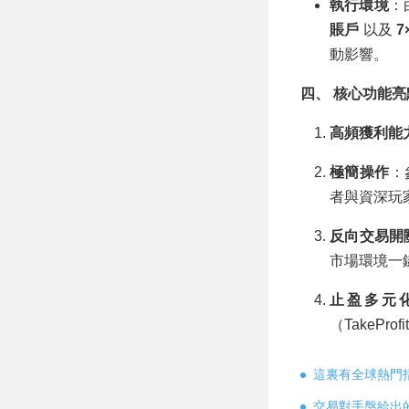
執行環境
：
賬戶
以及
7
動影響。
四、 核心功能
高頻獲利能
極簡操作
：
者與資深玩
反向交易開關（
市場環境一
止盈多元
（TakePr
這裏有全球熱門
交易對手盤給出