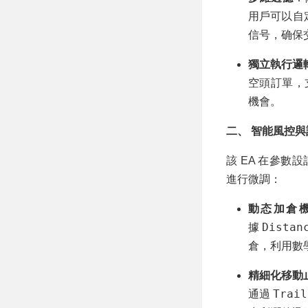
用戶可以自定
信号，确保
獨立執行邏
空頭訂單，
機會。
二、 智能風控
該 EA 在參
進行微調：
動态加倉機制
Distan
據
倉，利用數
精細化移動止損
Trail
通過