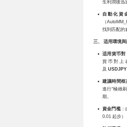
生利潤後迅
自動化資
（AutoM
找到匹配的
三、 适用環境
适用貨币對
貨币對上
及
USDJPY
建議時間框
進行“極緻
期。
資金門檻
：
0.01 起步