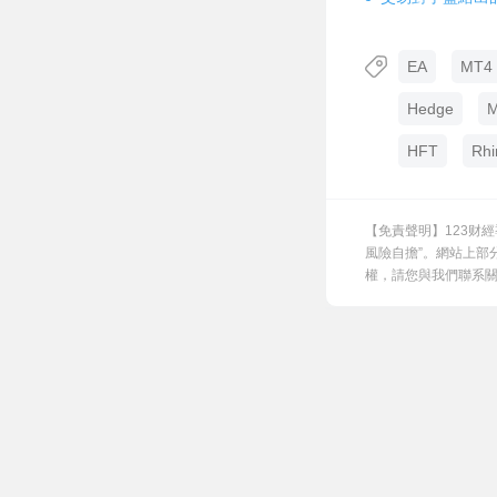
EA
MT4 
Hedge
M
HFT
Rhi
【免責聲明】123财
風險自擔”。網站上部
權，請您與我們聯系關閉，