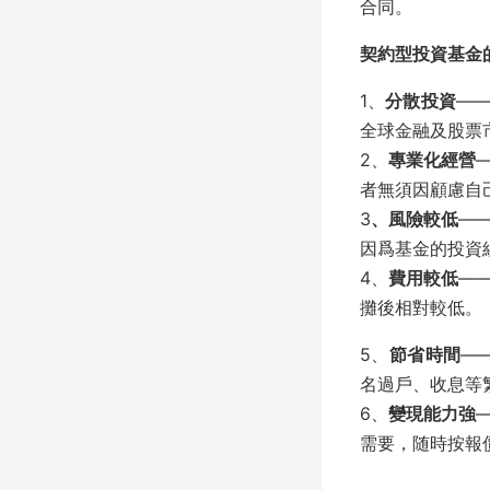
合同。
契約型投資基金
1、
分散投資
—
全球金融及股票
2、
專業化經營
者無須因顧慮自
3
、風險較低
—
因爲基金的投資
4、
費用較低
—
攤後相對較低。
5、
節省時間
—
名過戶、收息等
6、
變現能力強
需要，随時按報