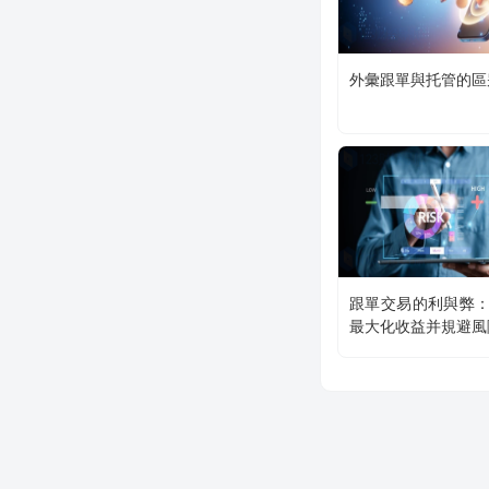
外彙跟單與托管的區
跟單交易的利與弊
最大化收益并規避風