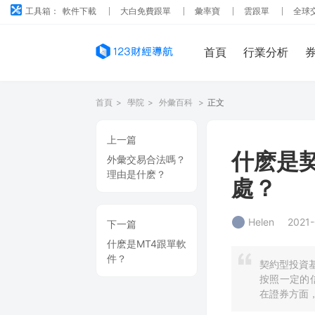
工具箱：
軟件下載
大白免費跟單
彙率寶
雲跟單
全球
首頁
行業分析
首頁
>
學院
>
外彙百科
>
正文
上一篇
什麽是
外彙交易合法嗎？
理由是什麽？
處？
Helen
2021-
下一篇
什麽是MT4跟單軟
件？
契約型投資基
按照一定的
在證券方面