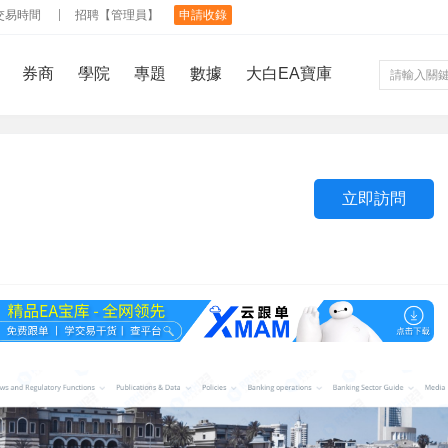
交易時間
招聘【管理員】
申請收錄
券商
學院
專題
數據
大白EA寶庫
立即訪問