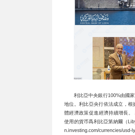
利比亞中央銀行100%由國
地位。利比亞央行依法成立，根
體經濟政策促進經濟持續增長。 利比
使用的貨币爲利比亞第納爾（Libyan
n.investing.com/currencies/usd-l