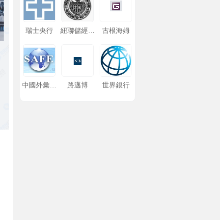
瑞士央行
紐聯儲經濟
古根海姆
研究
中國外彙管
路邁博
世界銀行
理局