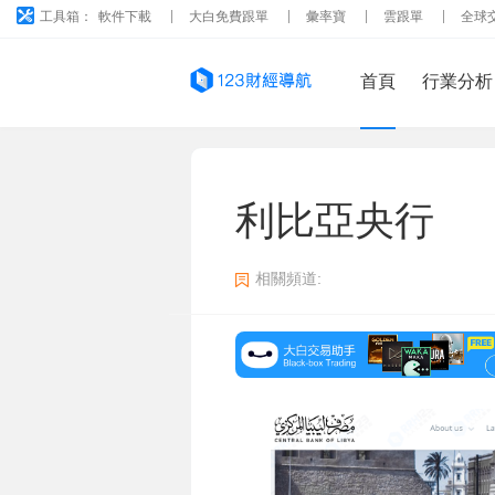
工具箱：
軟件下載
大白免費跟單
彙率寶
雲跟單
全球
首頁
行業分析
利比亞央行
相關頻道: