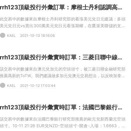
上調至111.60，”CS補充道。10-26 22:53美元兌日元-多頭頭寸-已開
rrh123頂級投行外彙訂單：摩根士丹利認調高美元兌日元目标價
倉-入場：114.24，目标：118.62，止損：111.50（中期）
此交易中的數據來自摩根士丹利研究部的看漲美元兌日元建議：多頭
美元兌日元vs賣出300萬美元兌日元看漲期權，在鷹派美聯儲的支持
下，我們預計美元框架的“第三階段”，但鑒于流動性充足，風險仍然具
KAEL
2021-10-13 18:16:06
有彈性。我們認爲日元作爲融資貨币表現不佳，而美元應該會走高，
因爲市場對更加鷹派的美聯儲的定價，MS指出。06-28 23:03 USD
兌JPY-多頭頭寸-開倉-入場：110.60，目标：113.50，止損：
rrh123頂級投行外彙實時訂單：三菱日聯中線做空澳元兌加元
108.40（中期）
該交易中的數據來自澳元兌加元的空頭頭寸，被三菱日聯金融研究部
推薦爲新的ToTW。我們建議做多加元兌澳元交易想法，以反映加拿大
央行和澳大利亞央行貨币政策之間不斷擴大的分歧。相比之下，澳洲
KAEL
2021-10-12 17:03:44
聯儲繼續重申，它沒有在未來幾年加息的計劃，并且至少在2月份之前
不會重新評估量化寬松縮減的步伐，三菱日聯金融補充道。
rrh123頂級投行外彙實時訂單：法國巴黎銀行做空歐元兌紐元
該交易中的數據來自法國巴黎銀行研究部推薦的歐元兌新西蘭元空頭
頭寸。10-11 21:26 EUR兌NZD-空頭頭寸-開倉-入場：1.6663，目