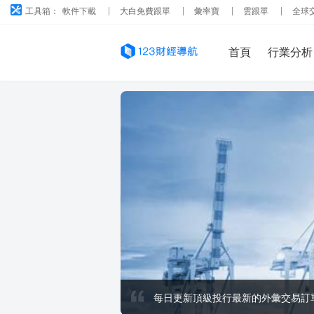
工具箱：
軟件下載
大白免費跟單
彙率寶
雲跟單
全球
首頁
行業分析
每日更新頂級投行最新的外彙交易訂