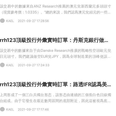
該交易中的數據來自ANZ Research推薦的澳元兌新西蘭元多頭頭寸
（現貨參考價：1.0335）。“總的來說，我們認爲澳元兌紐元的一些下
行風險開始緩解，”澳新銀行指出。“我們在1.0343設置多頭澳元兌紐
KAEL
2021-09-27 17:28:56
元，在低點1.0270下方止損，初始目标爲1.05，”ANZ補充道。
rrh123頂級投行外彙實時訂單：丹斯克銀行做空歐元兌日元
該交易中的數據來自于由Danske Research推廣的戰略性空頭歐元兌
日元頭寸。我們建議做空EUR兌JPY，因爲全球制造業的頂峰使該交
叉盤的風險偏向下行，因爲頭寸可能會平倉，同時貿易條件有利于日
KAEL
2021-09-27 17:24:33
元。在此期間，日本的宏觀複蘇加速，”Danske指出.“這是一項具有3-
1200萬年期的戰略性宏觀交易。這項交易的風險是全球風險，加上曲
線陡峭，丹斯克補充道。08-31 07:20 EUR兌JPY-空頭頭寸-開倉-入
rrh123頂級投行外彙實時訂單：路透IFR認爲美元兌日元底部反轉
場：129.72，目标：121.00，止損：133.50（長期）
上周形成了一個三白兵燭台形态，該形态由連續的三個長白色日線燭
台組成。由于它發生在最近數周區間的底部附近，因此這被視爲底部
反轉信号。周五，跨越109.86-110.19區域的日線支撐美元兌日元，
KAEL
2021-09-27 17:17:46
增加了上行傾向。09-25 03:21 USD兌JPY-多頭限價單-下單-入場：