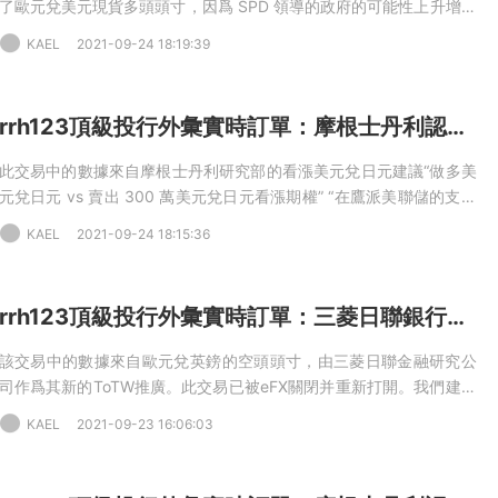
了歐元兌美元現貨多頭頭寸，因爲 SPD 領導的政府的可能性上升增加
了明年新的财政支出和歐盟改革希望的可能性，野村證券筆記。09-
KAEL
2021-09-24 18:19:39
06 20:54 歐元兌美元 - 多頭頭寸 - 開倉 - 入場：1.1866，目标：
1.2200，止損：1.1600（中期）
rrh123頂級投行外彙實時訂單：摩根士丹利認爲日元作爲融資貨币表現不佳
此交易中的數據來自摩根士丹利研究部的看漲美元兌日元建議“做多美
元兌日元 vs 賣出 300 萬美元兌日元看漲期權” “在鷹派美聯儲的支持
下，我們預計美元框架的“第三階段”，但鑒于充足的流動性，風險仍然
KAEL
2021-09-24 18:15:36
具有彈性。我們認爲日元作爲融資貨币表現不佳，而美元應該會走
高，因爲市場對更加鷹派的美聯儲的定價，”MS 指出。06-28 23:03
USD兌JPY - 多頭頭寸 - 開倉 - 入場：110.60，目标：113.50，止
rrh123頂級投行外彙實時訂單：三菱日聯銀行認爲英國受疫情影響減弱從而做空歐元兌英鎊
損：108.40（中期）
該交易中的數據來自歐元兌英鎊的空頭頭寸，由三菱日聯金融研究公
司作爲其新的ToTW推廣。此交易已被eFX關閉并重新打開。我們建議
做空歐元兌英鎊的交易想法，以反映我們對英鎊看漲前景的信心。最
KAEL
2021-09-23 16:06:03
近來自英國的積極COVID數據令我們感到鼓舞，這表明與英國經濟複
蘇相關的大流行病進一步破壞的風險已經減少了，MUFG指出。08-11
22:02 EUR兌GBP-空頭限價單-成交-入場：0.8520-目标：0.8350，