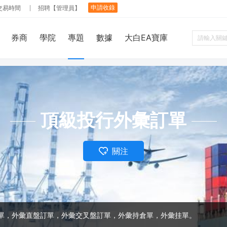
申請收錄
交易時間
招聘【管理員】
券商
學院
專題
數據
大白EA寶庫
頂級投行外彙訂單
關注
單，外彙直盤訂單，外彙交叉盤訂單，外彙持倉單，外彙挂單。