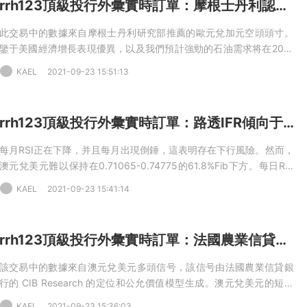
rrh123頂級投行外彙實時訂單：摩根士丹利認爲油價穩定70美元有助于加元上漲
止損：0.8670
此交易中的數據來自摩根士丹利研究部推薦的歐元兌加元空頭頭寸。
鑒于美國經濟增長表現優異，以及我們預計強勁的石油需求将在2021
年底之前支撐布倫特油價在70美元高位，加拿大經濟的基本面看起來
KAEL
2021-09-23 15:51:13
很穩固。正如我們在此讨論的，加元定位相對清晰，我們預計美國實
際收益率上升将在交叉交易中提振加元，”MS指出。08-23 20:40歐
元兌加元-空頭限價單-成交-入場：1.5012-目标：1.4600，止損：
rrh123頂級投行外彙實時訂單：路透IFR傾向于RSI看漲澳元兌美元
1.5200（中期）
每月RSI正在下降，并且每月出現倒錘，這表明存在下行風險。然而，
澳元兌美元難以保持在0.71065-0.74775的61.8%Fib下方。每日RSI
正在上升。我們傾向于看漲。我們在市場上做多，因爲我們預計會反
KAEL
2021-09-23 15:41:14
彈。目标是0.7340，止損位于9月20日的低點下方。09-23 03:24
AUD兌USD-多頭頭寸-開倉-入場：0.7250，目标：0.7340，止損：
0.7215（短期
rrh123頂級投行外彙實時訂單：法國農業信貸銀行認爲澳元兌美元被低估
該交易中的數據來自澳元兌美元多頭信号，該信号由法國農業信貸銀
行的 CIB Research 的定位和公允價值模型生成。澳元兌美元的短期
公允價值從 0.7595 上漲至 0.7646，原因是澳美收益率差擴大。彙率
KAEL
2021-09-23 15:36:03