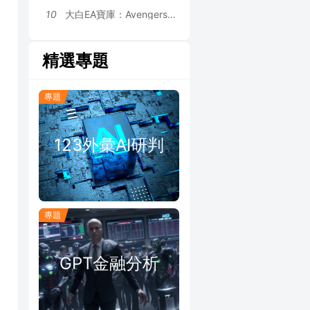
10
大白EA寶庫：Avengers EA | 1.2 倍溫和加倉 + 雙層對沖風控，H4+VWAP 雙重大盤過濾 MT4 EA
精選專題
專題
123外彙AI研判
專題
GPT金融分析