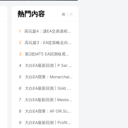
熱門内容
周
月
1
高玩篇4：讓EA交易過程更可控——大白科普
2
高玩篇3：EA從策略走向系統——大白科普
3
第2批MT5 EA回測收尾，5個月利潤131萬美金是數據拟合嗎？
4
大白EA最新回測 | P Sar Marti EA V2.02 MT4 2026年回測虧損9,996.47USD，勝率42.02%
5
大白EA寶庫：Monarchal Algo EA | 動态網格 + 鎖盈機制，倉位限制 + 追蹤止損雙重風控 MT4 EA
6
大白EA最新回測 | Gold Pulse MT4_1460+ [Gold Pulse Settings] EA 2026年回測虧損8,076.48USD，勝率50.00%
7
大白EA最新回測 | Master FX Scalper Ultimate [GOLD/XAUUSD Safe Set M5] EA 2026年回測利潤達248,269,934.32USD，勝率80.73%
8
大白EA寶庫：AF-DR.Scalper Pro+ Final｜三位一體交易引擎，震蕩、趨勢行情全覆蓋，可多品種同時運行 MT4 EA
9
大白EA最新回測 | ProfitMachine AI Virtual EA [Author Monitoring Settings] 2026年回測利潤達470.44USD，勝率81.83%