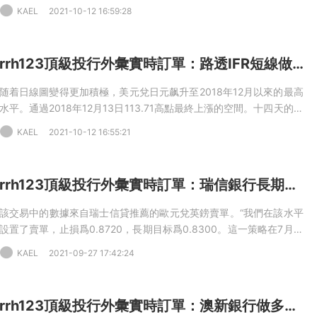
标：1.6200，止損：1.6950（中期）
KAEL
2021-10-12 16:59:28
rrh123頂級投行外彙實時訂單：路透IFR短線做多美元兌日元
随着日線圖變得更加積極，美元兌日元飙升至2018年12月以來的最高
水平。通過2018年12月13日113.71高點最終上漲的空間。十四天的勢
頭是積極的，加強了整體看漲的市場結構。任何近期的挫折都應該受
KAEL
2021-10-12 16:55:21
到112.16的上升騰看線的限制。之前的2019兌2020高點現在得到支
撐。10-11 23:35 USD兌JPY-LONG限價單-調整-從111.85到112.30
入場，從110.85到111.30止損，目标：unch。10-08 23:47 USD兌
rrh123頂級投行外彙實時訂單：瑞信銀行長期做空歐元兌英鎊
JPY-多頭限價單-下單-入場：111.50，止損：110.50（短期）
該交易中的數據來自瑞士信貸推薦的歐元兌英鎊賣單。“我們在該水平
設置了賣單，止損爲0.8720，長期目标爲0.8300。這一策略在7月對
我們有效，我們現在将堅持下去，”CS指出。
KAEL
2021-09-27 17:42:24
rrh123頂級投行外彙實時訂單：澳新銀行做多澳元兌紐元