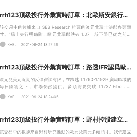
110.05，止損：109.05（短期）
rrh123頂級投行外彙實時訂單：北歐斯安銀行推薦澳元兌瑞士法郎多頭頭寸
該交易中的數據來自 SEB Research 推薦的澳元兌瑞士法郎多頭頭
寸。“瑞士央行明确防止歐元兌瑞郎跌破 1.07，該下限已從之前的
1.05 提高。外彙儲備繼續增加，這是央行持續幹預的明顯迹象，”SEB
KAEL
2021-09-24 18:27:56
指出。“頭寸也似乎不可持續地看跌澳元，并且支持澳元正常化的時機
已經成熟。我們正在尋找這個交叉目标的相對較大的上行空間，長期
目标爲 0.77，”SEB 補充道。09-23 23:59 AUD兌CHF - 多頭頭寸 -
rrh123頂級投行外彙實時訂單：路透IFR認爲歐元兌美元近期的反彈嘗試有限
開倉 - 入場：0.6743，目标：0.7700，止損：0.6500（中期）
歐元兌美元近期的反彈嘗試有限，在跨越 1.1760-1.1929 廣闊區域的
每日陰雲之下，市場仍然提供。多頭需要突破 1.1737 Fibo，即
1.1909 至 1.1684 9 月跌幅的 23.6% 回撤位。在那之前，所有損失都
KAEL
2021-09-24 18:24:05
可能跌向 2021 年低點 1.1664，低于該低點可能會進一步加速下跌。
09-23 03:50 歐元兌美元 - 空頭頭寸 - 開倉 - 入場：1.1700，目标：
1.1570，止損：1.1760（短期）
rrh123頂級投行外彙實時訂單：野村控股建立歐元兌美元現貨多頭頭寸
該交易中的數據來自野村研究推動的歐元兌美元多頭頭寸。我們建立