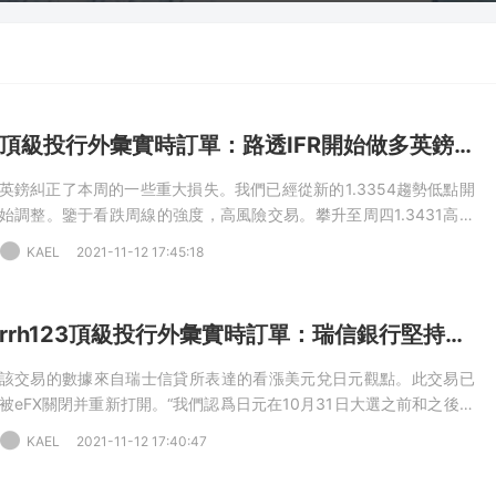
頂級投行外彙實時訂單：路透IFR開始做多英鎊兌美元
英鎊糾正了本周的一些重大損失。我們已經從新的1.3354趨勢低點開
始調整。鑒于看跌周線的強度，高風險交易。攀升至周四1.3431高點
可能引發擠壓。之前的主要低點1.3412也是一個關鍵觸發點。趨勢延
KAEL
2021-11-12 17:45:18
續的大斐波那契目标在1.3166，38.2%1.1413-1.4250。11-12 15:35
英鎊兌美元-多頭頭寸-開倉-入場：1.3365，目标：1.3580，止損：
1.3295（短期）
rrh123頂級投行外彙實時訂單：瑞信銀行堅持看多美元兌日元
該交易的數據來自瑞士信貸所表達的看漲美元兌日元觀點。此交易已
被eFX關閉并重新打開。“我們認爲日元在10月31日大選之前和之後會
進一步走弱。我們将第四季度美元兌日元的潛在頂部上調至2017年高
KAEL
2021-11-12 17:40:47
點118.62，我們預計該走勢将在長期内逐漸消失，”CS筆記。“除非全
球風險資産大幅下跌，否則我們還将該貨币對的下限從之前的108.00